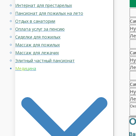
Интернат для престарелых
Пансионат для пожилых на лето
Са
Отдых в санатории
Ну
Оплата услуг за пенсию
Ле
Сиделки для пожилых
Массаж для пожилых
Са
Массаж для лежачих
Ну
Элитный частный пансионат
Ле
Медицина
Са
Ну
Ле
Око
О
Ва