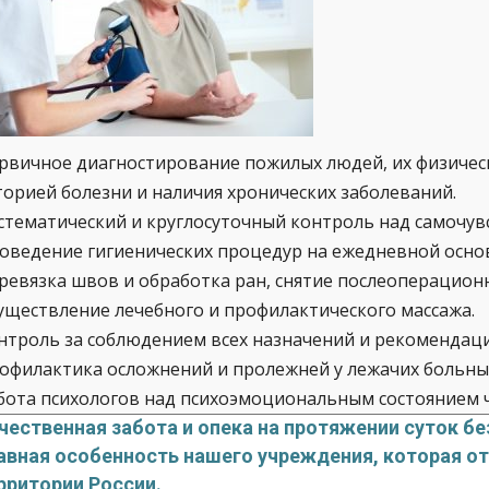
рвичное диагностирование пожилых людей, их физическ
торией болезни и наличия хронических заболеваний.
стематический и круглосуточный контроль над самочув
оведение гигиенических процедур на ежедневной основ
ревязка швов и обработка ран, снятие послеоперацион
уществление лечебного и профилактического массажа.
нтроль за соблюдением всех назначений и рекомендаци
офилактика осложнений и пролежней у лежачих больны
бота психологов над психоэмоциональным состоянием 
чественная забота и опека на протяжении суток бе
авная особенность нашего учреждения, которая от
рритории России.