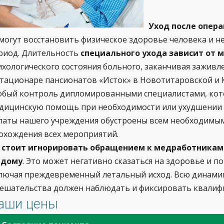
Уход после опера
могут восстановить физическое здоровье человека и н
риод. Длительность
специального ухода зависит от 
ихологического состояния больного, заканчивая заживл
стационаре пансионатов «Исток» в Новотитаровской и 
обый контроль дипломированными специалистами, кот
дицинскую помощь при необходимости или ухудшении 
латы нашего учреждения обустроены всем необходимы
охождения всех мероприятий.
 стоит игнорировать обращением к медработникам
 дому
. Это может негативно сказаться на здоровье и п
лючая преждевременный летальный исход. Всю динамик
ешательства должен наблюдать и фиксировать квалиф
аши цены