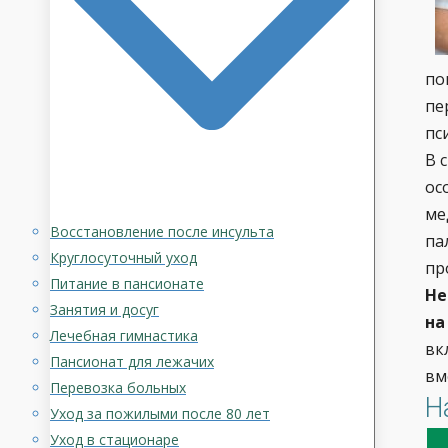
по
пе
пс
В 
ос
ме
Восстановление после инсульта
па
Круглосуточный уход
пр
Питание в пансионате
Не
Занятия и досуг
на
Лечебная гимнастика
вк
Пансионат для лежачих
вм
Перевозка больных
Н
Уход за пожилыми после 80 лет
Уход в стационаре