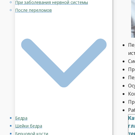
При заболевания нервной системы
После переломов
Пе
ис
Си
Пр
Пе
Ос
Ко
Пр
Ра
Ка
Бедра
гл
Шейки бедра
те
Берцовой кости