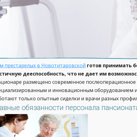
м престарелых в Новотитаровской
готов принимать б
стичную дееспособность, что не дает им возможно
ационаре размещено современное послеоперационное 
ециализированным и инновационным оборудованием и 
ботают только опытные сиделки и врачи разных профил
лавные обязанности персонала пансионата