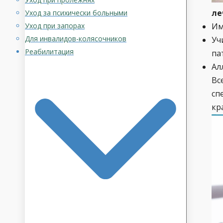
ле
Уход за психически больными
Уход при запорах
Им
Для инвалидов-колясочников
Уч
Реабилитация
па
Ал
Вс
сп
кр