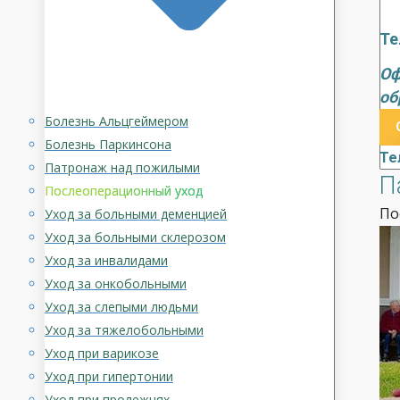
Те
Оф
об
Болезнь Альцгеймером
Болезнь Паркинсона
Те
Патронаж над пожилыми
П
Послеоперационный уход
По
Уход за больными деменцией
Уход за больными склерозом
Уход за инвалидами
Уход за онкобольными
Уход за слепыми людьми
Уход за тяжелобольными
Уход при варикозе
Уход при гипертонии
Уход при пролежнях