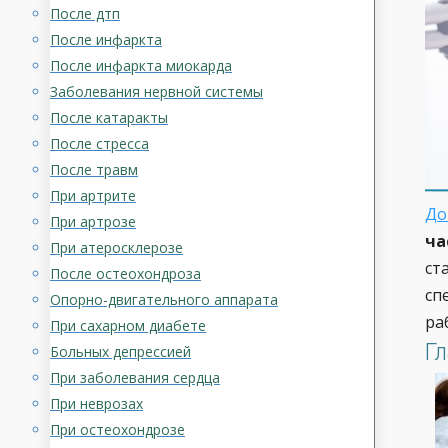
После дтп
После инфаркта
После инфаркта миокарда
Заболевания нервной системы
После катаракты
После стресса
После травм
При артрите
До
При артрозе
ча
При атеросклерозе
ст
После остеохондроза
сп
Опорно-двигательного аппарата
ра
При сахарном диабете
Г
Больных депрессией
При заболевания сердца
При неврозах
При остеохондрозе